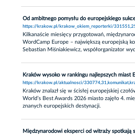
Od ambitnego pomysłu do europejskiego sukc
https://krakow.pl/krakow_okiem_reporterki/331551,
Kilkanaście miesięcy przygotowań, międzynarod
WordCamp Europe – największą europejską konf
Sebastian Miśniakiewicz, współorganizator wyd
Kraków wysoko w rankingu najlepszych miast 
https://krakow.pl/aktualnosci/330774,31,komunikat,
Kraków znalazł się w ścisłej europejskiej czoł
World’s Best Awards 2026 miasto zajęło 4. miej
znanych europejskich destynacji.
Międzynarodowi eksperci od witraży spotkają 