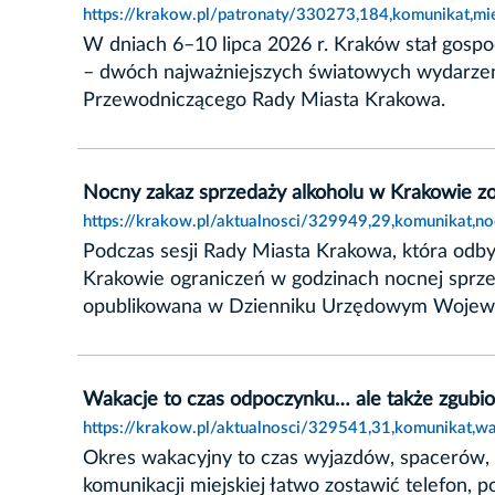
https://krakow.pl/patronaty/330273,184,komunikat,m
W dniach 6–10 lipca 2026 r. Kraków stał go
– dwóch najważniejszych światowych wydarzeń 
Przewodniczącego Rady Miasta Krakowa.
Nocny zakaz sprzedaży alkoholu w Krakowie z
https://krakow.pl/aktualnosci/329949,29,komunikat,
Podczas sesji Rady Miasta Krakowa, która odby
Krakowie ograniczeń w godzinach nocnej sprz
opublikowana w Dzienniku Urzędowym Wojewód
Wakacje to czas odpoczynku… ale także zgubi
https://krakow.pl/aktualnosci/329541,31,komunikat,
Okres wakacyjny to czas wyjazdów, spacerów, f
komunikacji miejskiej łatwo zostawić telefon, 