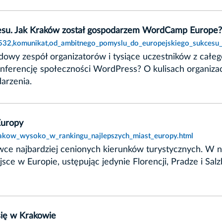
esu. Jak Kraków został gospodarzem WordCamp Europe?
2532,komunikat,od_ambitnego_pomyslu_do_europejskiego_sukces
owy zespół organizatorów i tysiące uczestników z całeg
erencję społeczności WordPress? O kulisach organizacj
arzenia.
Europy
krakow_wysoko_w_rankingu_najlepszych_miast_europy.html
ówce najbardziej cenionych kierunków turystycznych. W na
sce w Europie, ustępując jedynie Florencji, Pradze i Sa
się w Krakowie