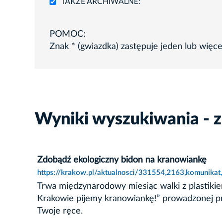
TAKŻE ARCHIWALNE:
POMOC:
Znak * (gwiazdka) zastępuje jeden lub więc
Wyniki wyszukiwania - z
Zdobądź ekologiczny bidon na kranowiankę
https://krakow.pl/aktualnosci/331554,2163,komunikat
Trwa międzynarodowy miesiąc walki z plastiki
Krakowie pijemy kranowiankę!” prowadzonej prz
Twoje ręce.