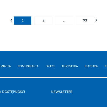
1
2
...
93
 MIASTA
KOMUNIKACJA
DZIECI
TURYSTYKA
KULTURA
E
A DOSTĘPNOŚCI
NEWSLETTER