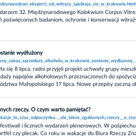
iedzynarodowi_eksperci_od_witrazy_spotkaja_sie_w_krakowie.html
spodarzem 32. Międzynarodowego Kolokwium Corpus Vitr
poświęconych badaniom, ochronie i konserwacji witraży
ostanie wydłużony
nocny_zakaz_sprzedazy_alkoholu_w_krakowie_zostanie_wydluzony_.
ła się 8 lipca, radni przyjęli projekt uchwały grupy mi
edaży napojów alkoholowych przeznaczonych do spożycia
ztwa Małopolskiego 17 lipca. Nowe przepisy zaczną o
onych rzeczy. O czym warto pamiętać?
wakacje_to_czas_odpoczynku…_ale_takze_zgubionych_rzeczy__o_cz
estiwali i licznych wydarzeń plenerowych. W pośpiechu,
portfel czy plecak. Co roku w wakacje do Biura Rzeczy Z