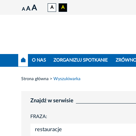
A
A
A
A
A
O NAS
ZORGANIZUJ SPOTKANIE
ZRÓWNO
Strona główna
Wyszukiwarka
Znajdź w serwisie
FRAZA: