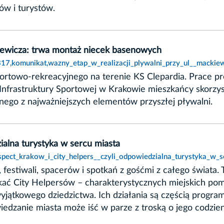
w i turystów.
kiewicza: trwa montaż niecek basenowych
,2317,komunikat,wazny_etap_w_realizacji_plywalni_przy_ul__mack
ortowo-rekreacyjnego na terenie KS Clepardia. Prace 
Infrastruktury Sportowej w Krakowie mieszkańcy skorzy
ego z najważniejszych elementów przyszłej pływalni.
ialna turystyka w sercu miasta
spect_krakow_i_city_helpers__czyli_odpowiedzialna_turystyka_w_s
, festiwali, spacerów i spotkań z gośćmi z całego świata
ać City Helpersów – charakterystycznych miejskich pom
yjątkowego dziedzictwa. Ich działania są częścią progr
iedzanie miasta może iść w parze z troską o jego codzien