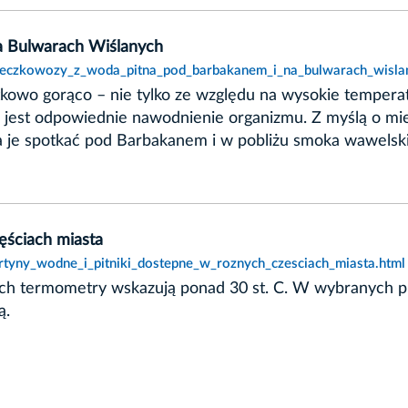
a Bulwarach Wiślanych
,beczkowozy_z_woda_pitna_pod_barbakanem_i_na_bulwarach_wisla
kowo gorąco – nie tylko ze względu na wysokie temperat
e jest odpowiednie nawodnienie organizmu. Z myślą o mi
je spotkać pod Barbakanem i w pobliżu smoka wawelskieg
ęściach miasta
urtyny_wodne_i_pitniki_dostepne_w_roznych_czesciach_miasta.html
ch termometry wskazują ponad 30 st. C. W wybranych pun
ą.