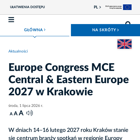
PL
UŁATWIENIA DOSTĘPU
ROZWIŃ MENU
ROZWIŃ
GŁÓWNA
NA SKRÓTY
Przejdź do we
Aktualności
Europe Congress MCE
Central & Eastern Europe
2027 w Krakowie
środa, 1 lipca 2026 r.
A
A
A
W dniach 14–16 lutego 2027 roku Kraków stanie
się centrum branży spotkań w regionie Europy