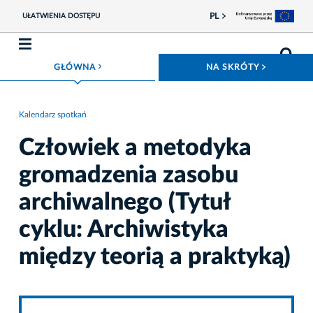
PL
UŁATWIENIA DOSTĘPU
ROZWIŃ MENU
ROZWIŃ
GŁÓWNA
NA SKRÓTY
Kalendarz spotkań
Człowiek a metodyka
gromadzenia zasobu
archiwalnego (Tytuł
cyklu: Archiwistyka
między teorią a praktyką)