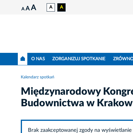
A
A
A
A
A
O NAS
ZORGANIZUJ SPOTKANIE
ZRÓWNO
Kalendarz spotkań
Międzynarodowy Kongr
Budownictwa w Krakow
Brak zaakceptowanej zgody na wyświetlanie 