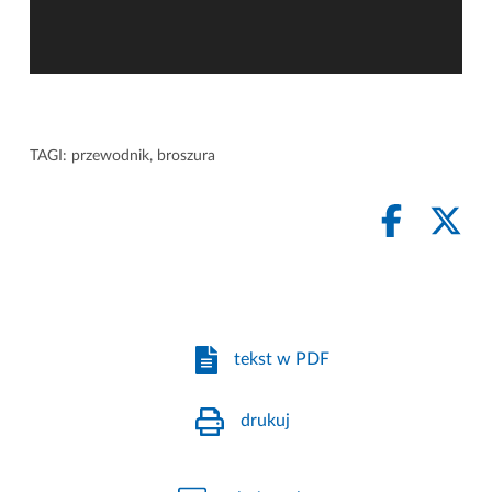
TAGI:
przewodnik
,
broszura
tekst w PDF
drukuj