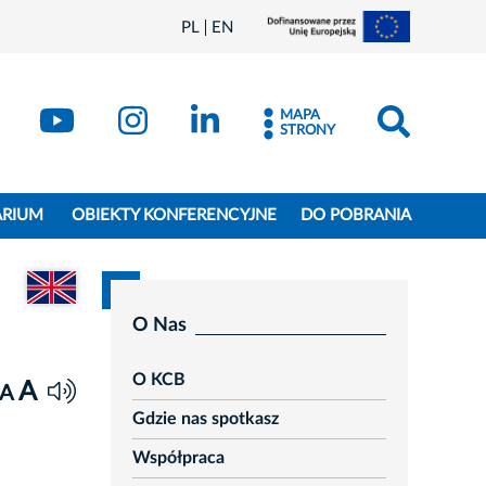
PL
EN
MAPA
STRONY
ARIUM
OBIEKTY KONFERENCYJNE
DO POBRANIA
Przejdź do wersji angielskiej dokumentu
O Nas
O KCB
A
A
Gdzie nas spotkasz
Współpraca