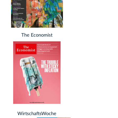
The Economist
WirtschaftsWoche