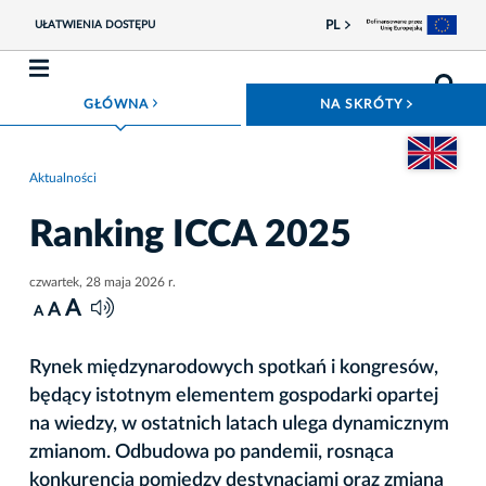
PL
UŁATWIENIA DOSTĘPU
ROZWIŃ MENU
ROZWIŃ
GŁÓWNA
NA SKRÓTY
Przejdź do we
Aktualności
Ranking ICCA 2025
czwartek, 28 maja 2026 r.
A
A
A
Rynek międzynarodowych spotkań i kongresów,
będący istotnym elementem gospodarki opartej
na wiedzy, w ostatnich latach ulega dynamicznym
zmianom. Odbudowa po pandemii, rosnąca
konkurencja pomiędzy destynacjami oraz zmiana