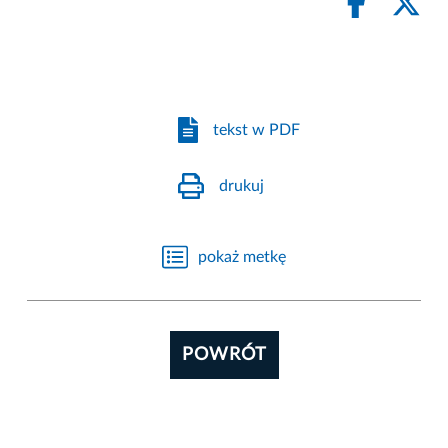
tekst w PDF
drukuj
pokaż metkę
POWRÓT