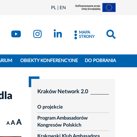
PL
EN
MAPA
STRONY
ARIUM
OBIEKTY KONFERENCYJNE
DO POBRANIA
Kraków Network 2.0
dla
O projekcie
Program Ambasadorów
A
A
A
Kongresów Polskich
Krakowski Klub Ambasadora