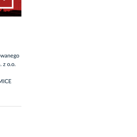
zowanego
 z o.o.
 MICE