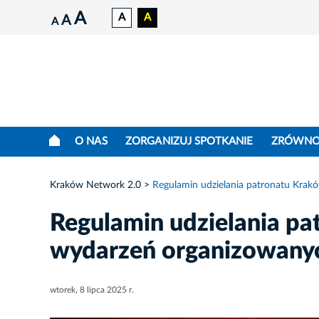
A
A
A
A
A
O NAS
ZORGANIZUJ SPOTKANIE
ZRÓWNO
Kraków Network 2.0
Regulamin udzielania patronatu Kra
Regulamin udzielania pa
wydarzeń organizowany
wtorek, 8 lipca 2025 r.