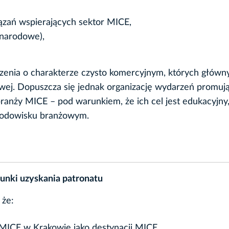
iązań wspierających sektor MICE,
ynarodowe),
zenia o charakterze czysto komercyjnym, których głów
owej. Dopuszcza się jednak organizację wydarzeń promuj
ranży MICE – pod warunkiem, że ich cel jest edukacyjny
rodowisku branżowym.
unki uzyskania patronatu
 że:
MICE w Krakowie jako destynacji MICE.