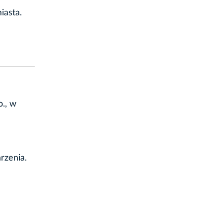
iasta.
., w
rzenia.