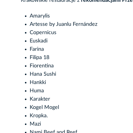
Krakowskie restauracje z
rekomendacjami Prze
Amarylis
Artesse by Juanlu Fernández
Copernicus
Euskadi
Farina
Filipa 18
Fiorentina
Hana Sushi
Hankki
Huma
Karakter
Kogel Mogel
Kropka.
Mazi
Nami Beef and Reef