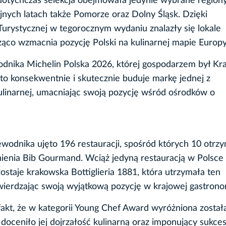
 dotychczas selekcja obejmowała jedynie wybrane regiony
jnych latach także Pomorze oraz Dolny Śląsk. Dzięki
Turystycznej w tegorocznym wydaniu znalazły się lokale
cząco wzmacnia pozycję Polski na kulinarnej mapie Europy
odnika Michelin Polska 2026, której gospodarzem był Kr
to konsekwentnie i skutecznie buduje markę jednej z
kulinarnej, umacniając swoją pozycję wśród ośrodków o
odnika ujęto 196 restauracji, spośród których 10 otrz
enia Bib Gourmand. Wciąż jedyną restauracją w Polsce
aje krakowska Bottiglieria 1881, która utrzymała ten
twierdzając swoją wyjątkową pozycję w krajowej gastronom
akt, że w kategorii Young Chef Award wyróżniona został
y doceniło jej dojrzałość kulinarną oraz imponujący sukce