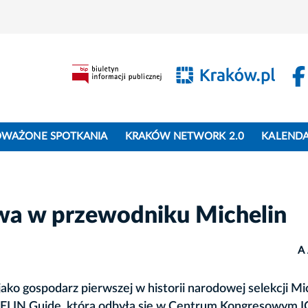
WAŻONE SPOTKANIA
KRAKÓW NETWORK 2.0
KALEND
owa w przewodniku Michelin
A
ako gospodarz pierwszej w historii narodowej selekcji Mi
ICHELIN Guide, która odbyła się w Centrum Kongresowym I