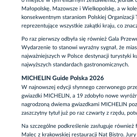
o miejsce w tym elitarnym zestawieniu, jednak
Małopolskę, Mazowsze i Wielkopolskę, a w kole
konsekwentnym staraniom Polskiej Organizacji 
reprezentujące wszystkie zakątki kraju, co zna
Po raz pierwszy odbyła się również Gala Przew
Wydarzenie to stanowi wyraźny sygnał, że mias
najważniejszych w Polsce destynacji turystyki 
najwyższych standardach gastronomicznych.
MICHELIN Guide Polska 2026
W najnowszej edycji słynnego czerwonego przew
gwiazdki MICHELIN, a 19 zdobyło nowe wyróżni
nagrodzoną dwiema gwiazdkami MICHELIN pozost
zaszczytny tytuł już po raz czwarty z rzędu, po
Na szczególne podkreślenie zasługuje również f
Malec z krakowskiej restauracji Nat Bistro. Jur