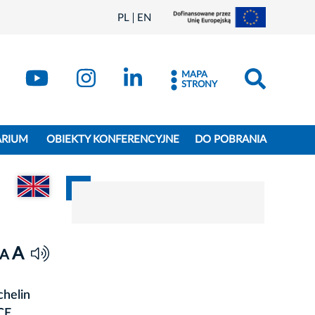
PL
EN
MAPA
STRONY
ARIUM
OBIEKTY KONFERENCYJNE
DO POBRANIA
Przejdź do wersji angielskiej dokumentu
A
A
chelin
CE