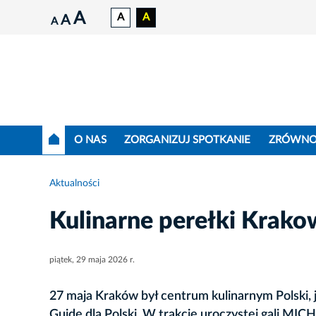
A
A
A
A
A
O NAS
ZORGANIZUJ SPOTKANIE
ZRÓWNO
Aktualności
Kulinarne perełki Krak
piątek, 29 maja 2026 r.
27 maja Kraków był centrum kulinarnym Polski, j
Guide dla Polski. W trakcie uroczystej gali M