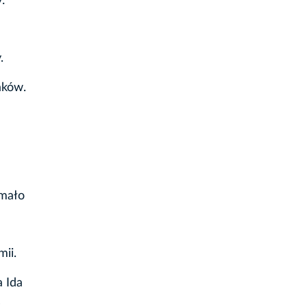
:
.
aków.
ymało
ii.
a Ida
s