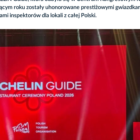
ieżącym roku zostały uhonorowane prestiżowymi gwiazdkam
 inspektorów dla lokali z całej Polski.