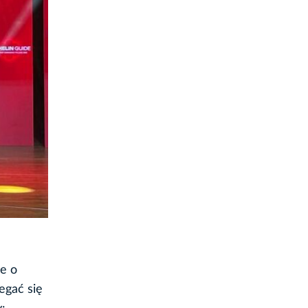
ie o
egać się