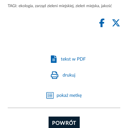
TAGI:
ekologia
,
zarząd zieleni miejskiej
,
zieleń miejska
,
jakość
tekst w PDF
drukuj
pokaż metkę
POWRÓT